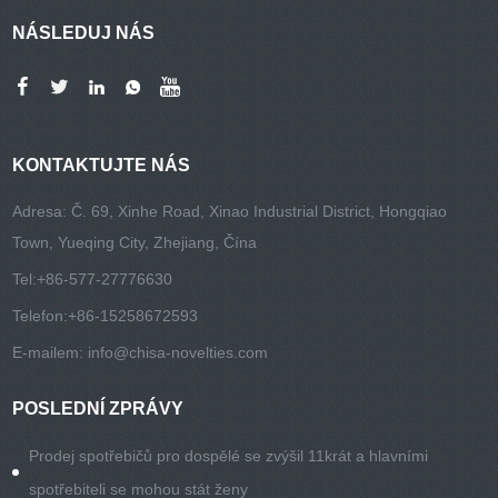
NÁSLEDUJ NÁS
KONTAKTUJTE NÁS
Adresa: Č. 69, Xinhe Road, Xinao Industrial District, Hongqiao
Town, Yueqing City, Zhejiang, Čína
Tel:
+86-577-27776630
Telefon:
+86-15258672593
E-mailem:
info@chisa-novelties.com
POSLEDNÍ ZPRÁVY
Prodej spotřebičů pro dospělé se zvýšil 11krát a hlavními
spotřebiteli se mohou stát ženy