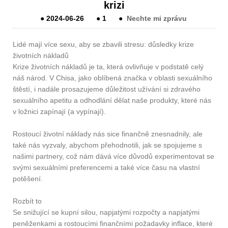
krizi
●
2024-06-26
●
1
●
Nechte mi zprávu
Lidé mají více sexu, aby se zbavili stresu: důsledky krize
životních nákladů
Krize životních nákladů je ta, která ovlivňuje v podstatě celý
náš národ. V Chisa, jako oblíbená značka v oblasti sexuálního
štěstí, i nadále prosazujeme důležitost užívání si zdravého
sexuálního apetitu a odhodlání dělat naše produkty, které nás
v ložnici zapínají (a vypínají).
Rostoucí životní náklady nás sice finančně znesnadnily, ale
také nás vyzvaly, abychom přehodnotili, jak se spojujeme s
našimi partnery, což nám dává více důvodů experimentovat se
svými sexuálními preferencemi a také více času na vlastní
potěšení.
Rozbít to
Se snižující se kupní silou, napjatými rozpočty a napjatými
peněženkami a rostoucími finančními požadavky inflace, které