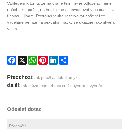
Vzhledem k tomu, že na drahé termíny je odloženo méně
našeho rozpočtu, rozhodli jsme se investovat více času – a
financí – jinam. Rostoucí touha rezervovat naše těžce
vydělané peníze na sexuální hračky se ukazuje jako skvělá
volba.
Facebook
X
WhatsApp
Pinterest
LinkedIn
Share
Předchozí:
Jak používat lubrikanty?
další:
Jak může masturbace snížit syndrom vyhoření
Odeslat dotaz