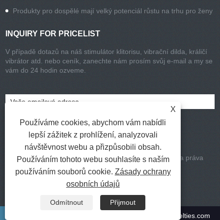
Produkty pro dospělé mají velký potenciál růstu na trhu pro ženy
INQUIRY FOR PRICELIST
V případě dotazů na náš stimulátor klitorisu, vibrační dilda, králičí
vibrátor atd. nebo ceník, zanechte nám prosím svůj e-mail a my se
vám do 24 hodin ozveme.
X
Používáme cookies, abychom vám nabídli
lepší zážitek z prohlížení, analyzovali
návštěvnost webu a přizpůsobili obsah.
Copyright © 2021-2022 Chisa Group Limited všechna práva
Používáním tohoto webu souhlasíte s naším
vyhrazena
používáním souborů cookie.
Zásady ochrany
Odkazy
|
Sitemap
|
RSS
|
XML
|
osobních údajů
Privacy Policy
Odmítnout
Přijmout
+86-577-27776630
info@chisa-novelties.com