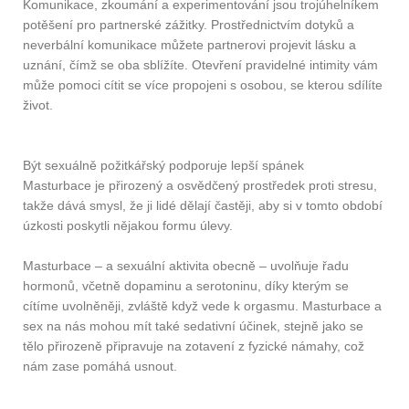
Komunikace, zkoumání a experimentování jsou trojúhelníkem
potěšení pro partnerské zážitky. Prostřednictvím dotyků a
neverbální komunikace můžete partnerovi projevit lásku a
uznání, čímž se oba sblížíte. Otevření pravidelné intimity vám
může pomoci cítit se více propojeni s osobou, se kterou sdílíte
život.
Být sexuálně požitkářský podporuje lepší spánek
Masturbace je přirozený a osvědčený prostředek proti stresu,
takže dává smysl, že ji lidé dělají častěji, aby si v tomto období
úzkosti poskytli nějakou formu úlevy.
Masturbace – a sexuální aktivita obecně – uvolňuje řadu
hormonů, včetně dopaminu a serotoninu, díky kterým se
cítíme uvolněněji, zvláště když vede k orgasmu. Masturbace a
sex na nás mohou mít také sedativní účinek, stejně jako se
tělo přirozeně připravuje na zotavení z fyzické námahy, což
nám zase pomáhá usnout.