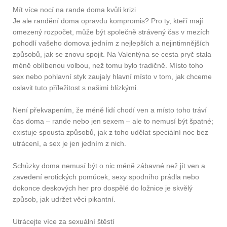
Mít více nocí na rande doma kvůli krizi
Je ale randění doma opravdu kompromis? Pro ty, kteří mají
omezený rozpočet, může být společně strávený čas v mezích
pohodlí vašeho domova jedním z nejlepších a nejintimnějších
způsobů, jak se znovu spojit. Na Valentýna se cesta pryč stala
méně oblíbenou volbou, než tomu bylo tradičně. Místo toho
sex nebo pohlavní styk zaujaly hlavní místo v tom, jak chceme
oslavit tuto příležitost s našimi blízkými.
Není překvapením, že méně lidí chodí ven a místo toho tráví
čas doma – rande nebo jen sexem – ale to nemusí být špatné;
existuje spousta způsobů, jak z toho udělat speciální noc bez
utrácení, a sex je jen jedním z nich.
Schůzky doma nemusí být o nic méně zábavné než jít ven a
zavedení erotických pomůcek, sexy spodního prádla nebo
dokonce deskových her pro dospělé do ložnice je skvělý
způsob, jak udržet věci pikantní.
Utrácejte více za sexuální štěstí