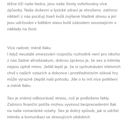
těžce tíží naše bedra, jsou naše životy ovlivňovány více
způsoby. Naše duševní a fyzické zdraví je ohroženo, zatímco
někteří z nás pociťují tíseň kvůli zvýšené hladině stresu a jiní
jsou udržováni v bdělém stavu kvůli úzkostem souvisejícím s
náklady na život.
Více radosti, méně tlaku
I když neustálé omezování rozpočtu rozhodně není pro nikoho
z nás žádné afrodiziakum, dobrou zprávou je, že sex a intimita
nejsou úplně mimo. Ještě lepší je, že si vychutnávání intimních
chvil v našich vztazích a dokonce i prostřednictvím sólové hry
může výrazně zlepšit naši pohodu. Jde o to mít více potěšení
a méně tlaku.
Sex je známý odbourávač stresu, což je podloženo fakty.
Zatímco finanční potíže mohou vyvinout bezprecedentní tlak
na naše romantické vztahy. Sex je dobrý způsob, jak si udržet
intimitu a komunikaci ve stresujících obdobích.