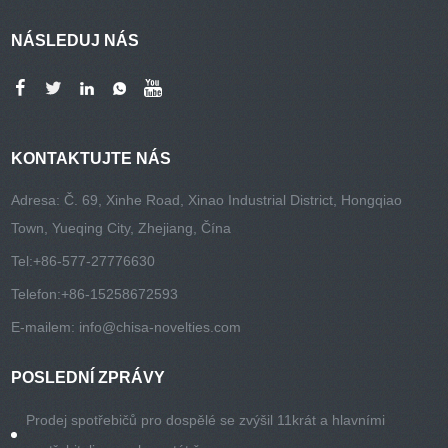
NÁSLEDUJ NÁS
KONTAKTUJTE NÁS
Adresa: Č. 69, Xinhe Road, Xinao Industrial District, Hongqiao
Town, Yueqing City, Zhejiang, Čína
Tel:
+86-577-27776630
Telefon:
+86-15258672593
E-mailem:
info@chisa-novelties.com
POSLEDNÍ ZPRÁVY
Prodej spotřebičů pro dospělé se zvýšil 11krát a hlavními