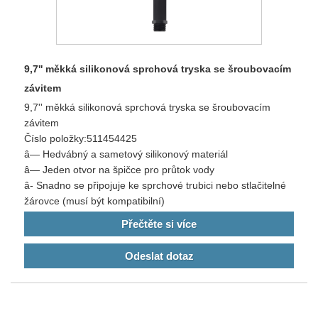
9,7'' měkká silikonová sprchová tryska se šroubovacím
závitem
9,7'' měkká silikonová sprchová tryska se šroubovacím
závitem
Číslo položky:511454425
â— Hedvábný a sametový silikonový materiál
â— Jeden otvor na špičce pro průtok vody
â- Snadno se připojuje ke sprchové trubici nebo stlačitelné
žárovce (musí být kompatibilní)
Přečtěte si více
Odeslat dotaz