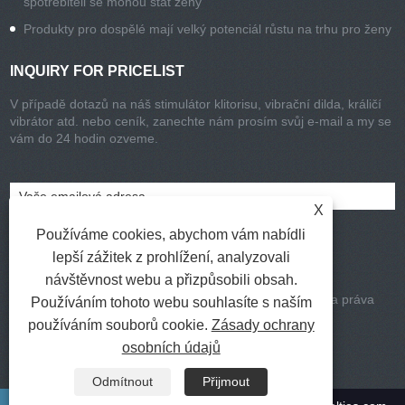
spotřebiteli se mohou stát ženy
Produkty pro dospělé mají velký potenciál růstu na trhu pro ženy
INQUIRY FOR PRICELIST
V případě dotazů na náš stimulátor klitorisu, vibrační dilda, králičí
vibrátor atd. nebo ceník, zanechte nám prosím svůj e-mail a my se
vám do 24 hodin ozveme.
X
Používáme cookies, abychom vám nabídli
lepší zážitek z prohlížení, analyzovali
návštěvnost webu a přizpůsobili obsah.
Copyright © 2021-2022 Chisa Group Limited všechna práva
Používáním tohoto webu souhlasíte s naším
vyhrazena
používáním souborů cookie.
Zásady ochrany
Odkazy
|
Sitemap
|
RSS
|
XML
|
osobních údajů
Privacy Policy
Odmítnout
Přijmout