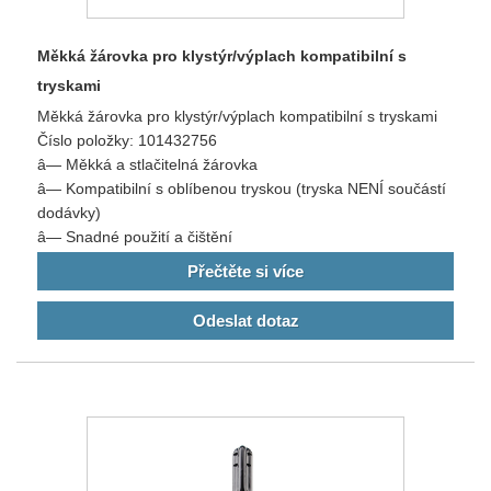
Měkká žárovka pro klystýr/výplach kompatibilní s
tryskami
Měkká žárovka pro klystýr/výplach kompatibilní s tryskami
Číslo položky: 101432756
â— Měkká a stlačitelná žárovka
â— Kompatibilní s oblíbenou tryskou (tryska NENÍ součástí
dodávky)
â— Snadné použití a čištění
Přečtěte si více
Odeslat dotaz