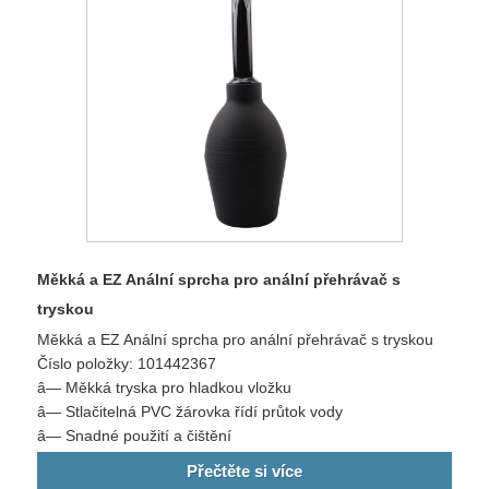
Měkká a EZ Anální sprcha pro anální přehrávač s
tryskou
Měkká a EZ Anální sprcha pro anální přehrávač s tryskou
Číslo položky: 101442367
â— Měkká tryska pro hladkou vložku
â— Stlačitelná PVC žárovka řídí průtok vody
â— Snadné použití a čištění
Přečtěte si více