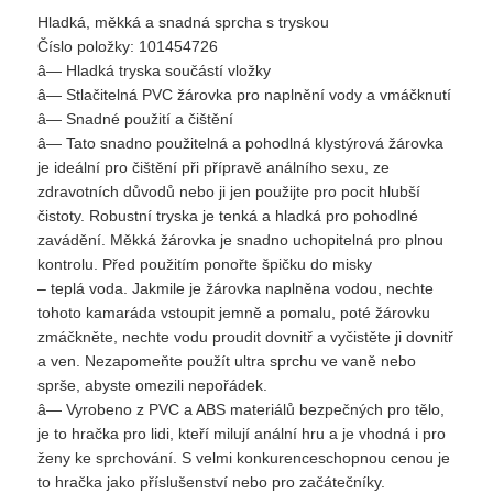
Hladká, měkká a snadná sprcha s tryskou
Číslo položky: 101454726
â— Hladká tryska součástí vložky
â— Stlačitelná PVC žárovka pro naplnění vody a vmáčknutí
â— Snadné použití a čištění
â— Tato snadno použitelná a pohodlná klystýrová žárovka
je ideální pro čištění při přípravě análního sexu, ze
zdravotních důvodů nebo ji jen použijte pro pocit hlubší
čistoty. Robustní tryska je tenká a hladká pro pohodlné
zavádění. Měkká žárovka je snadno uchopitelná pro plnou
kontrolu. Před použitím ponořte špičku do misky
– teplá voda. Jakmile je žárovka naplněna vodou, nechte
tohoto kamaráda vstoupit jemně a pomalu, poté žárovku
zmáčkněte, nechte vodu proudit dovnitř a vyčistěte ji dovnitř
a ven. Nezapomeňte použít ultra sprchu ve vaně nebo
sprše, abyste omezili nepořádek.
â— Vyrobeno z PVC a ABS materiálů bezpečných pro tělo,
je to hračka pro lidi, kteří milují anální hru a je vhodná i pro
ženy ke sprchování. S velmi konkurenceschopnou cenou je
to hračka jako příslušenství nebo pro začátečníky.