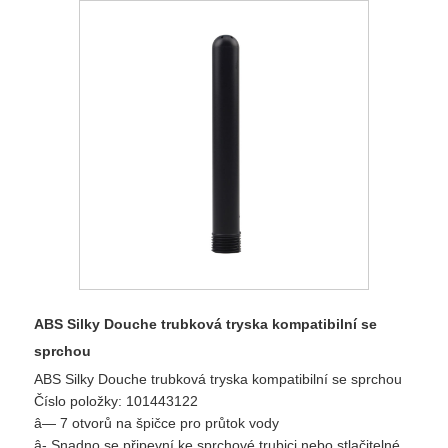
ABS Silky Douche trubková tryska kompatibilní se
sprchou
ABS Silky Douche trubková tryska kompatibilní se sprchou
Číslo položky: 101443122
â— 7 otvorů na špičce pro průtok vody
â- Snadno se připevní ke sprchové trubici nebo stlačitelné