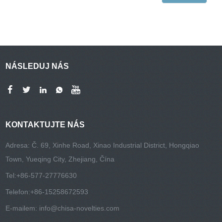
NÁSLEDUJ NÁS
KONTAKTUJTE NÁS
Adresa: Č. 69, Xinhe Road, Xinao Industrial District, Hongqiao
Town, Yueqing City, Zhejiang, Čína
Tel:
+86-577-27776630
Telefon:
+86-15258672593
E-mailem:
info@chisa-novelties.com