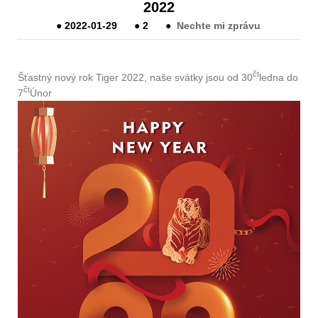
2022
●
2022-01-29
●
2
●
Nechte mi zprávu
čt
Šťastný nový rok Tiger 2022, naše svátky jsou od 30
ledna do
čt
7
Únor