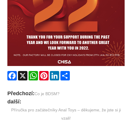
Facebook
X
WhatsApp
Pinterest
LinkedIn
Share
Předchozí:
Co je BDSM?
další:
Příručka pro začátečníky Anal Toys – děkujeme, že jste si ji
vzali!