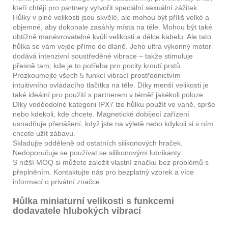
kteří chtějí pro partnery vytvořit speciální sexuální zážitek.
Hůlky v plné velikosti jsou skvělé, ale mohou být příliš velké a
objemné, aby dokonale zasáhly místa na těle. Mohou být také
obtížně manévrovatelné kvůli velikosti a délce kabelu. Ale tato
hůlka se vám vejde přímo do dlaně. Jeho ultra výkonný motor
dodává intenzivní soustředěné vibrace – takže stimuluje
přesně tam, kde je to potřeba pro pocity kroutí prstů.
Prozkoumejte všech 5 funkcí vibrací prostřednictvím
intuitivního ovládacího tlačítka na těle. Díky menší velikosti je
také ideální pro použití s ​​partnerem v téměř jakékoli poloze.
Díky voděodolné kategorii IPX7 lze hůlku použít ve vaně, sprše
nebo kdekoli, kde chcete. Magnetické dobíjecí zařízení
usnadňuje přenášení, když jste na výletě nebo kdykoli si s ním
chcete užít zábavu.
Skladujte odděleně od ostatních silikonových hraček.
Nedoporučuje se používat se silikonovými lubrikanty.
S nižší MOQ si můžete založit vlastní značku bez problémů s
přeplněním. Kontaktujte nás pro bezplatný vzorek a více
informací o privátní značce.
Hůlka miniaturní velikosti s funkcemi
dodavatele hlubokých vibrací