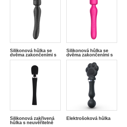
Silikonová hůlka se
Silikonová hůlka se
dvěma zakončeními s
dvěma zakončeními s
funkcí sání a vibrací
funkcí sání a vibrací
Černá
Růžově červená
Silikonová zakřivená
Elektrošoková hůlka
hůlka s neuvěřitelně
hlubokými vibracemi