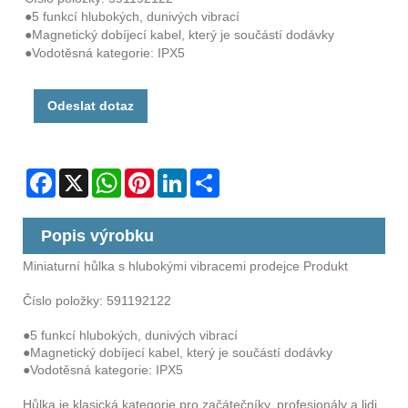
●5 funkcí hlubokých, dunivých vibrací
●Magnetický dobíjecí kabel, který je součástí dodávky
●Vodotěsná kategorie: IPX5
Odeslat dotaz
Facebook
X
WhatsApp
Pinterest
LinkedIn
Share
Popis výrobku
Miniaturní hůlka s hlubokými vibracemi prodejce Produkt
Číslo položky: 591192122
●5 funkcí hlubokých, dunivých vibrací
●Magnetický dobíjecí kabel, který je součástí dodávky
●Vodotěsná kategorie: IPX5
Hůlka je klasická kategorie pro začátečníky, profesionály a lidi,