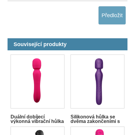
Předložit
Související produkty
Duální dobíjecí
Silikonová hůlka se
výkonná vibrační hůlka
dvěma zakončeními s
funkcí sání a vibrací
Fialová