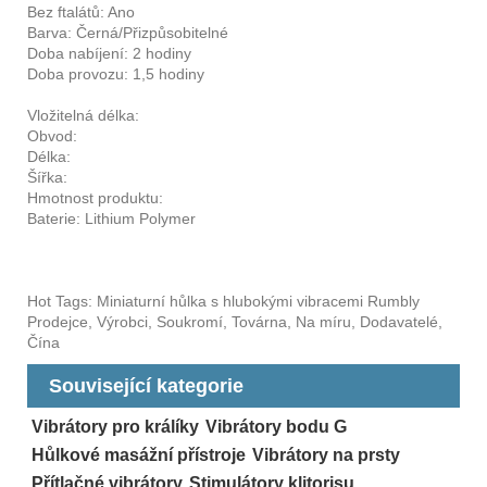
Bez ftalátů: Ano
Barva: Černá/Přizpůsobitelné
Doba nabíjení: 2 hodiny
Doba provozu: 1,5 hodiny
Vložitelná délka:
Obvod:
Délka:
Šířka:
Hmotnost produktu:
Baterie: Lithium Polymer
Hot Tags: Miniaturní hůlka s hlubokými vibracemi Rumbly
Prodejce, Výrobci, Soukromí, Továrna, Na míru, Dodavatelé,
Čína
Související kategorie
Vibrátory pro králíky
Vibrátory bodu G
Hůlkové masážní přístroje
Vibrátory na prsty
Přítlačné vibrátory
Stimulátory klitorisu