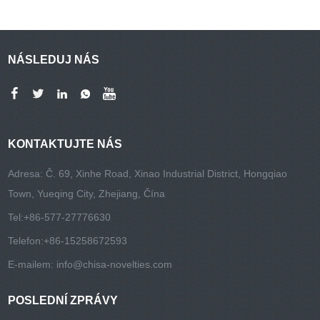
NÁSLEDUJ NÁS
KONTAKTUJTE NÁS
Adresa: Č. 69, Xinhe Road, Xinao Industrial District, Hongqiao
Town, Yueqing City, Zhejiang, Čína
Tel:
+86-577-27776630
Telefon:
+86-15258672593
E-mailem:
info@chisa-novelties.com
POSLEDNÍ ZPRÁVY