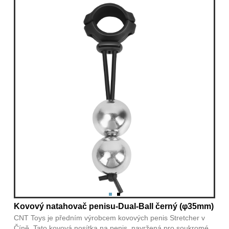
Kovový natahovač penisu-Dual-Ball černý (φ35mm)
CNT Toys je předním výrobcem kovových penis Stretcher v
Číně. Tato kovová nosítka na penis, navržená pro soukromé