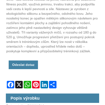
fitness použití, využívá jemnou, trvalou trakci, aby podpořila
vaši cestu k lepší pevnosti a síle. Nástavec je vyroben z
ekologického silikonu a bezpečného, ​​odolného kovu. Jeho
nositelný konec je opatřen měkkým silikonovým návlekem pro
rozšíření kontaktní plochy a zajištění pohodlného nošení,
zatímco jeho plně nastavitelný design vyhovuje většině
uživatelů. Tři varianty vážených míčů, v rozsahu od 180 g do
520 g, Umožňuje progresivní přetížení pro postupný pokrok
směrem k tréninkovým cílům. Který lze nosit v několika
orientacích – dopředu, uprostřed hřídele nebo dolů –
poskytuje komplexní a přizpůsobitelný tréninkový zážitek.
Odeslat dotaz
Facebook
X
WhatsApp
Pinterest
LinkedIn
Share
Popis výrobku