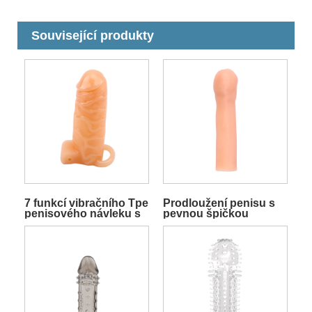
Související produkty
7 funkcí vibračního Tpe
Prodloužení penisu s
penisového návleku s
pevnou špičkou
kuličkovou smyčkou
vyrobenou z materiálu
Tpe