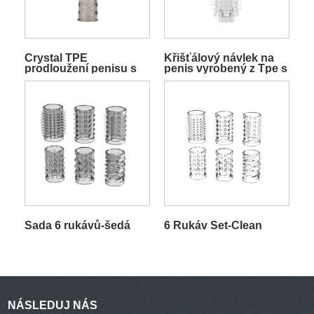
Crystal TPE
Křišťálový návlek na
prodloužení penisu s
penis vyrobený z Tpe s
výstupky
výstupky a kuličkovou
smyčkou
Sada 6 rukávů-šedá
6 Rukáv Set-Clean
NÁSLEDUJ NÁS