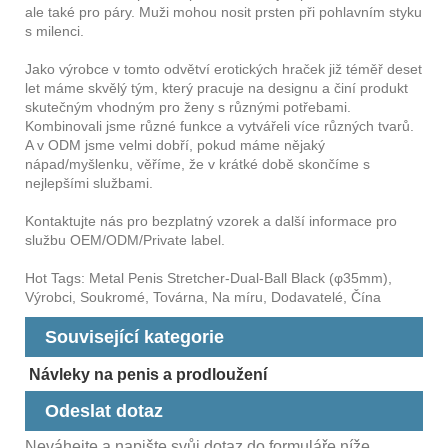
ale také pro páry. Muži mohou nosit prsten při pohlavním styku
s milenci.
Jako výrobce v tomto odvětví erotických hraček již téměř deset
let máme skvělý tým, který pracuje na designu a činí produkt
skutečným vhodným pro ženy s různými potřebami.
Kombinovali jsme různé funkce a vytvářeli více různých tvarů.
A v ODM jsme velmi dobří, pokud máme nějaký
nápad/myšlenku, věříme, že v krátké době skončíme s
nejlepšími službami.
Kontaktujte nás pro bezplatný vzorek a další informace pro
službu OEM/ODM/Private label.
Hot Tags: Metal Penis Stretcher-Dual-Ball Black (φ35mm),
Výrobci, Soukromé, Továrna, Na míru, Dodavatelé, Čína
Související kategorie
Návleky na penis a prodloužení
Odeslat dotaz
Neváhejte a napište svůj dotaz do formuláře níže.