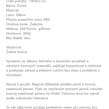
Číslo položky: 738361712
Barva: Černá
Materiál:
Lano: Silikon
Přezka prasečího nosu: ABS
Ocelová koule: Železná
Velikost: 156*52mm, φ36mm
Hmotnost: 360g
Bez ftalátů: Ano
Vlastnosti:
Žádná funkce
Vyrobeno ze silikonu šetrného k životnímu prostředí a
odolných kovových materiálů, zajišťuje bezpečnost a odolnost
a poskytuje zdravé a efektivní cvičení bez obav z problémů s
tréninkem.
Návod k použití: Nejprve důkladně očistěte penis a kovový
natahovač penisu. Poté se vztyčeným penisem jemně nasuňte
kovový natahovač penisu na hřídel. Váženou kouli lze vybrat
podle individuální tolerance.
To vše dělá tento produkt perfektním nejen pro sólovou hru,